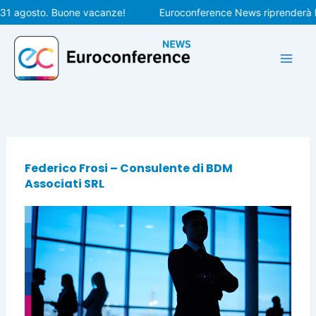
Vai
31 agosto. Buone vacanze!
Euroconference News riprenderà le 
al
contenuto
Federico Frosi – Consulente di BDM
Associati SRL