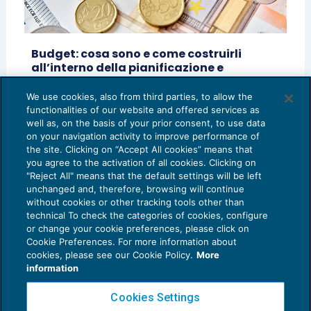
Budget: cosa sono e come costruirli
all’interno della pianificazione e
controllo
We use cookies, also from third parties, to allow the
CRESCITA PROFESSIONALE
08/03/2023
functionalities of our website and offered services as
di
Federico Frosi – Consulente di BDM Associati SRL
well as, on the basis of your prior consent, to use data
on your navigation activity to improve performance of
the site. Clicking on “Accept All cookies” means that
you agree to the activation of all cookies. Clicking on
"Reject All" means that the default settings will be left
unchanged and, therefore, browsing will continue
without cookies or other tracking tools other than
technical To check the categories of cookies, configure
or change your cookie preferences, please click on
Cookie Preferences. For more information about
Privacy Policy
cookies, please see our Cookie Policy.
More
Cookie Policy
information
Euroconference NEWS è una testata registrata al Tribunale di Milano Reg. n. 8556/2026
Cookies Settings
Direttore responsabile Sandro Cerato