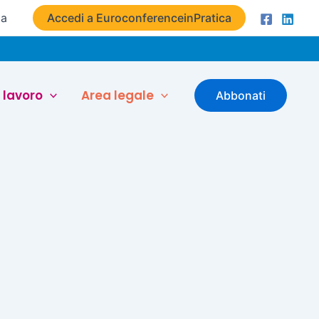
ta
Accedi a EuroconferenceinPratica
 lavoro
Area legale
Abbonati