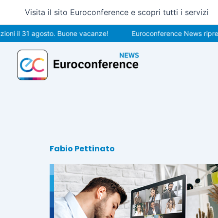
Vai
Visita il sito Euroconference e scopri tutti i servizi
al
contenuto
ni il 31 agosto. Buone vacanze!
Euroconference News riprende
Fabio Pettinato