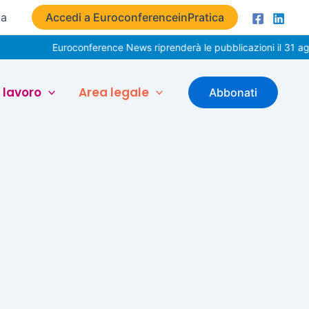
ta
Accedi a EuroconferenceinPratica
Euroconference News riprenderà le pubblicazioni il 31 ago
 lavoro
Area legale
Abbonati