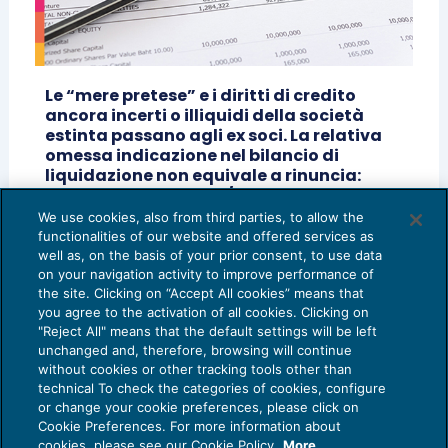
Le “mere pretese” e i diritti di credito
ancora incerti o illiquidi della società
estinta passano agli ex soci. La relativa
omessa indicazione nel bilancio di
liquidazione non equivale a rinuncia:
Cass., SS.UU., n. 19750/2025
We use cookies, also from third parties, to allow the
OPERAZIONI STRAORDINARIE
21/11/2025
functionalities of our website and offered services as
di
Cosimo Zuccaro
,
Elisa Famà
e
Stefano Muraro
well as, on the basis of your prior consent, to use data
on your navigation activity to improve performance of
the site. Clicking on “Accept All cookies” means that
you agree to the activation of all cookies. Clicking on
"Reject All" means that the default settings will be left
unchanged and, therefore, browsing will continue
without cookies or other tracking tools other than
technical To check the categories of cookies, configure
or change your cookie preferences, please click on
Cookie Preferences. For more information about
Privacy Policy
cookies, please see our Cookie Policy.
More