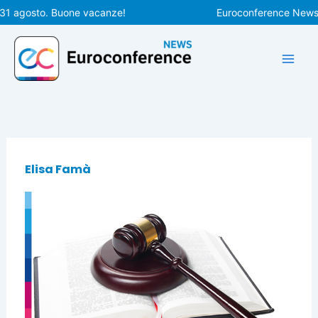
Vai
31 agosto. Buone vacanze!
Euroconference News ri
al
contenuto
Elisa Famà