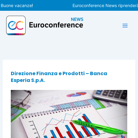
Vai
ne vacanze!
Euroconference News riprenderà le pub
al
contenuto
Direzione Finanza e Prodotti – Banca
Esperia S.p.A.
Pagina
Pagina
Pagina
Pagina
Pagina