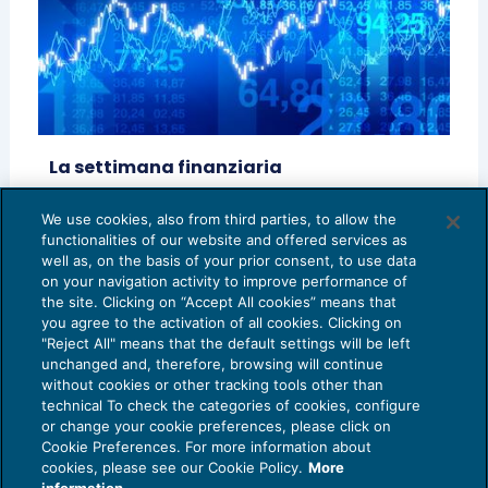
La settimana finanziaria
FINANZA
21/05/2016
di
Direzione Finanza e Prodotti – Banca Esperia S.p.A.
We use cookies, also from third parties, to allow the
functionalities of our website and offered services as
1
2
3
4
5
well as, on the basis of your prior consent, to use data
on your navigation activity to improve performance of
the site. Clicking on “Accept All cookies” means that
you agree to the activation of all cookies. Clicking on
"Reject All" means that the default settings will be left
unchanged and, therefore, browsing will continue
without cookies or other tracking tools other than
technical To check the categories of cookies, configure
or change your cookie preferences, please click on
Cookie Preferences. For more information about
Privacy Policy
cookies, please see our Cookie Policy.
More
Cookie Policy