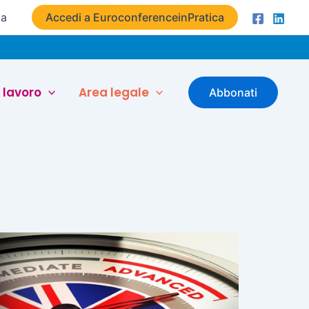
ta
Accedi a EuroconferenceinPratica
 lavoro
Area legale
Abbonati