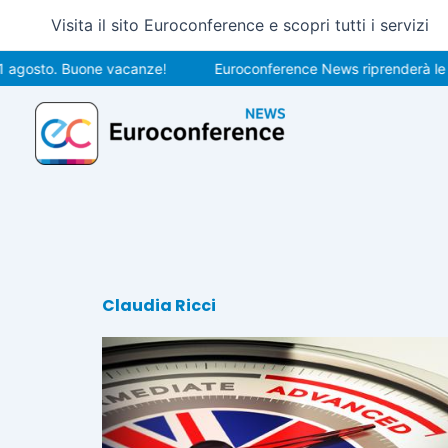
Vai
Visita il sito Euroconference e scopri tutti i servizi
al
contenuto
gosto. Buone vacanze!
Euroconference News riprenderà le pubb
Claudia Ricci