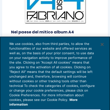
Nel paese del mitico album A4
VIAGGI E TEMPO LIBERO
19/09/2014
di
Chicco Rossi
We use cookies, also from third parties, to allow the
functionalities of our website and offered services as
1
2
3
4
5
well as, on the basis of your prior consent, to use data
on your navigation activity to improve performance of
the site. Clicking on “Accept All cookies” means that
you agree to the activation of all cookies. Clicking on
"Reject All" means that the default settings will be left
unchanged and, therefore, browsing will continue
without cookies or other tracking tools other than
technical To check the categories of cookies, configure
or change your cookie preferences, please click on
Cookie Preferences. For more information about
Privacy Policy
cookies, please see our Cookie Policy.
More
Cookie Policy
information