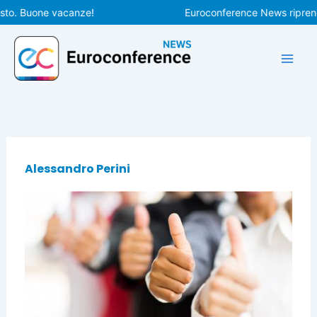
Vai
Buone vacanze!
Euroconference News riprenderà le
al
contenuto
Alessandro Perini