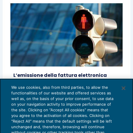
L’emissione della fattura elettronica
mette in crisi gli ERP aziendali
We use cookies, also from third parties, to allow the
IVA
23/10/2014
functionalities of our website and offered services as
di
Alessandro Perini
well as, on the basis of your prior consent, to use data
on your navigation activity to improve performance of
the site. Clicking on “Accept All cookies” means that
you agree to the activation of all cookies. Clicking on
"Reject All" means that the default settings will be left
unchanged and, therefore, browsing will continue
without cookies or other tracking tools other than