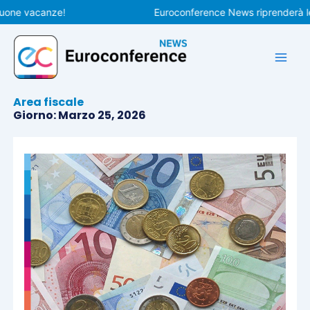
Vai
e vacanze!
Euroconference News riprenderà le pub
al
contenuto
Area fiscale
Giorno: Marzo 25, 2026