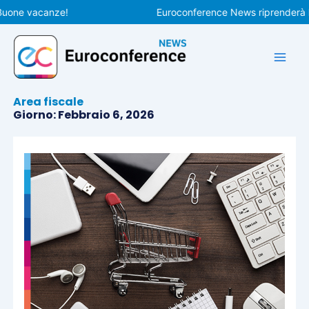
Vai
e vacanze!
Euroconference News riprenderà le pub
al
contenuto
Area fiscale
Giorno: Febbraio 6, 2026