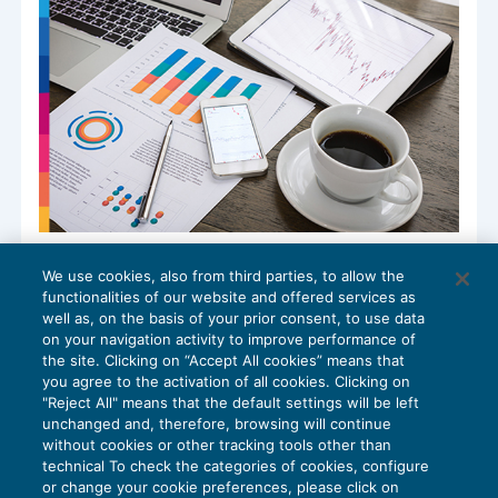
Il business plan nello studio
We use cookies, also from third parties, to allow the
professionale: metodo e numeri
functionalities of our website and offered services as
CRESCITA PROFESSIONALE
06/02/2026
well as, on the basis of your prior consent, to use data
di
Michela Alpini – Consulente di BDM Associati SRL
on your navigation activity to improve performance of
the site. Clicking on “Accept All cookies” means that
you agree to the activation of all cookies. Clicking on
"Reject All" means that the default settings will be left
unchanged and, therefore, browsing will continue
without cookies or other tracking tools other than
technical To check the categories of cookies, configure
or change your cookie preferences, please click on