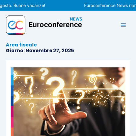
Vai
to. Buone vacanze!
Euroconference News riprender
al
contenuto
Area fiscale
Giorno: Novembre 27, 2025