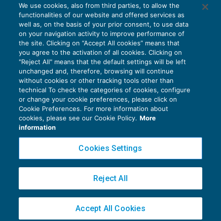
We use cookies, also from third parties, to allow the
functionalities of our website and offered services as
well as, on the basis of your prior consent, to use data
on your navigation activity to improve performance of
the site. Clicking on “Accept All cookies” means that
you agree to the activation of all cookies. Clicking on
"Reject All" means that the default settings will be left
unchanged and, therefore, browsing will continue
without cookies or other tracking tools other than
technical To check the categories of cookies, configure
Le modifiche allo Statuto del
or change your cookie preferences, please click on
contribuente e le motivazioni rafforzate
Cookie Preferences. For more information about
dell’accesso nei locali aziendali
cookies, please see our Cookie Policy.
More
IMU E TRIBUTI LOCALI
27/11/2025
information
di
Marco Bargagli
Cookies Settings
Reject All
Accept All Cookies
Privacy Policy