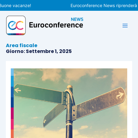
Vai
e vacanze!
Euroconference News riprenderà le pub
al
contenuto
Area fiscale
Giorno: Settembre 1, 2025