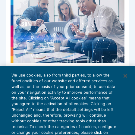
Studi associati: il futuro sostenibile della
We use cookies, also from third parties, to allow the
professione
functionalities of our website and offered services as
CRESCITA PROFESSIONALE
01/09/2025
well as, on the basis of your prior consent, to use data
di
Claudia Ponzini – Consulente di BDM Associati SRL
on your navigation activity to improve performance of
the site. Clicking on “Accept All cookies” means that
you agree to the activation of all cookies. Clicking on
"Reject All" means that the default settings will be left
unchanged and, therefore, browsing will continue
without cookies or other tracking tools other than
technical To check the categories of cookies, configure
or change your cookie preferences, please click on