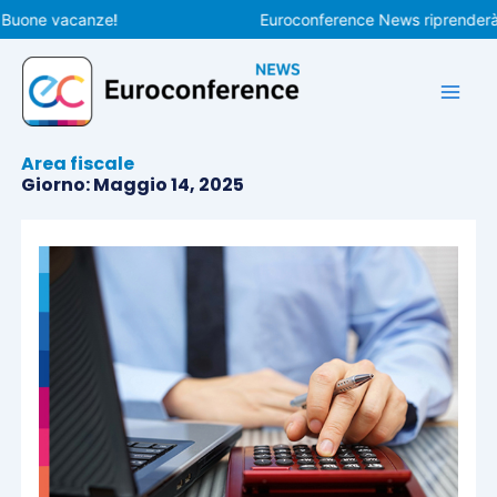
Vai
one vacanze!
Euroconference News riprenderà le pu
al
contenuto
Area fiscale
Giorno: Maggio 14, 2025