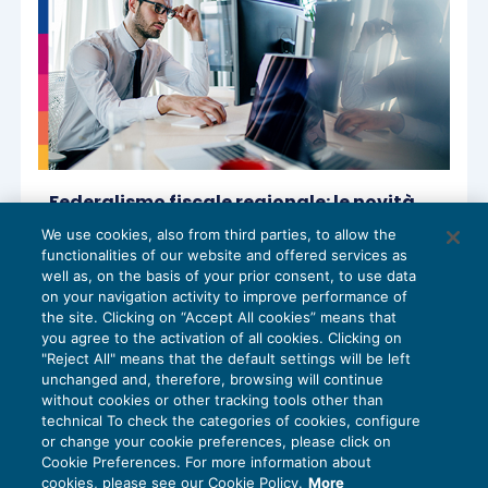
Federalismo fiscale regionale: le novità
del Decreto Legislativo approvato dal
We use cookies, also from third parties, to allow the
Consiglio dei Ministri
functionalities of our website and offered services as
IMU E TRIBUTI LOCALI
14/05/2025
well as, on the basis of your prior consent, to use data
di
Roberto Bianchi
on your navigation activity to improve performance of
the site. Clicking on “Accept All cookies” means that
you agree to the activation of all cookies. Clicking on
"Reject All" means that the default settings will be left
unchanged and, therefore, browsing will continue
without cookies or other tracking tools other than
technical To check the categories of cookies, configure
or change your cookie preferences, please click on
Cookie Preferences. For more information about
Privacy Policy
cookies, please see our Cookie Policy.
More