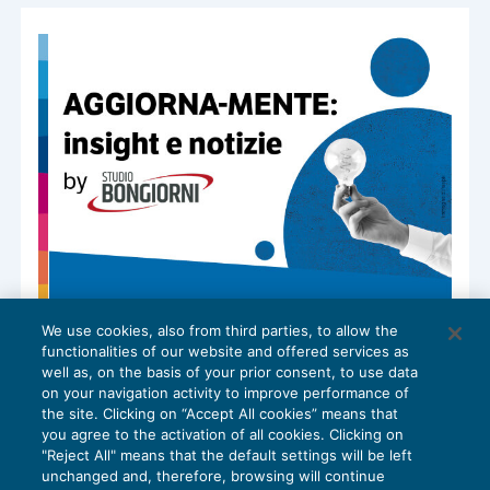
We use cookies, also from third parties, to allow the
Aggiorna-Mente: le categorie di azioni
functionalities of our website and offered services as
CRESCITA PROFESSIONALE
05/12/2024
well as, on the basis of your prior consent, to use data
di
Ferruccio Bongiorni di Studio Bongiorni
on your navigation activity to improve performance of
the site. Clicking on “Accept All cookies” means that
you agree to the activation of all cookies. Clicking on
"Reject All" means that the default settings will be left
unchanged and, therefore, browsing will continue