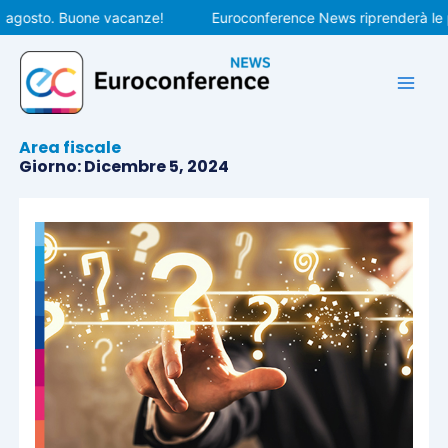
Vai
osto. Buone vacanze!
Euroconference News riprenderà le pubbl
al
contenuto
Area fiscale
Giorno: Dicembre 5, 2024