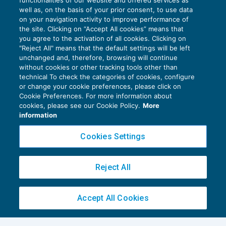
functionalities of our website and offered services as
well as, on the basis of your prior consent, to use data
on your navigation activity to improve performance of
the site. Clicking on “Accept All cookies” means that
you agree to the activation of all cookies. Clicking on
"Reject All" means that the default settings will be left
unchanged and, therefore, browsing will continue
without cookies or other tracking tools other than
technical To check the categories of cookies, configure
or change your cookie preferences, please click on
Cookie Preferences. For more information about
cookies, please see our Cookie Policy.
More
information
Scopri la nuova edizione di Master Breve
Cookies Settings
2024-2025: l’eccellenza nella formazione
per Commercialisti!
OPINIONI E ISTITUZIONI
13/09/2024
Reject All
di
Redazione
Accept All Cookies