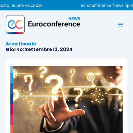
Vai
o. Buone vacanze!
Euroconference News riprenderà
al
contenuto
Area fiscale
Giorno: Settembre 13, 2024