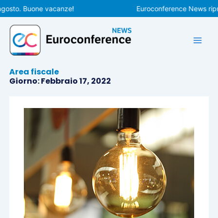
Vai
osto. Buone vacanze!
Euroconference News riprende
al
contenuto
Area fiscale
Giorno: Febbraio 17, 2022