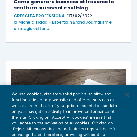
Come generare business attraverso la
scrittura sui social e sul blog
CRESCITA PROFESSIONALE
17/02/2022
di
Michela Trada – Esperta in Brand Journalism e
strategie editoriali
We use cookies, also from third parties, to allow the
functionalities of our website and offered services as
well as, on the basis of your prior consent, to use data
on your navigation activity to improve performance of
the site. Clicking on “Accept All cookies” means that
you agree to the activation of all cookies. Clicking on
"Reject All" means that the default settings will be left
unchanged and, therefore, browsing will continue