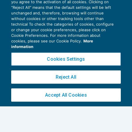
you agree to the activation of all cookies. Clicking on
"Reject All" means that the default settings will be left
unchanged and, therefore, browsing will continue
Nuova detrazione dell’Iva non dovuta
without cookies or other tracking tools other than
IVA
11/01/2018
technical To check the categories of cookies, configure
di
EVOLUTION
or change your cookie preferences, please click on
Cookie Preferences. For more information about
cookies, please see our Cookie Policy.
More
information
Cookies Settings
Privacy Policy
Reject All
Cookie Policy
Euroconference NEWS è una testata registrata al Tribunale di Milano Reg. n. 8556/2026
Accept All Cookies
Direttore responsabile Sandro Cerato
Copyright 2016 ©
Gruppo Euroconference S.p.A.
v2.32.4
Piazza Luigi Einaudi, 10N01 - 20124 Milano - info@ecnews.it
Capitale Sociale € 300.000,00 i.v. C.F. P.IVA Iscrizione Registro Imprese di Milano
02776120236