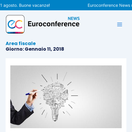
Vai
 agosto. Buone vacanze!
Euroconference News ripr
al
contenuto
Area fiscale
Giorno: Gennaio 11, 2018