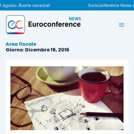
Vai
 agosto. Buone vacanze!
Euroconference News ripre
al
contenuto
Area fiscale
Giorno: Dicembre 19, 2016