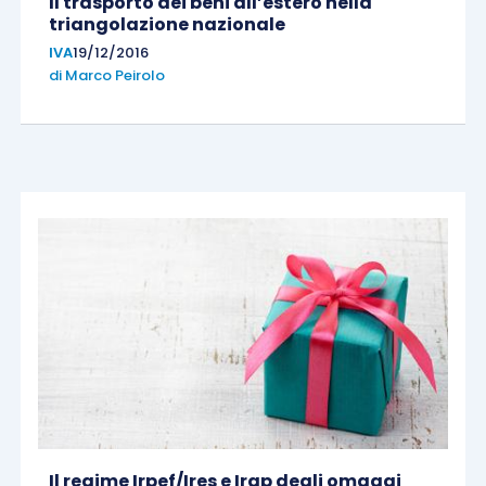
Il trasporto dei beni all’estero nella
triangolazione nazionale
IVA
19/12/2016
di
Marco Peirolo
Il regime Irpef/Ires e Irap degli omaggi