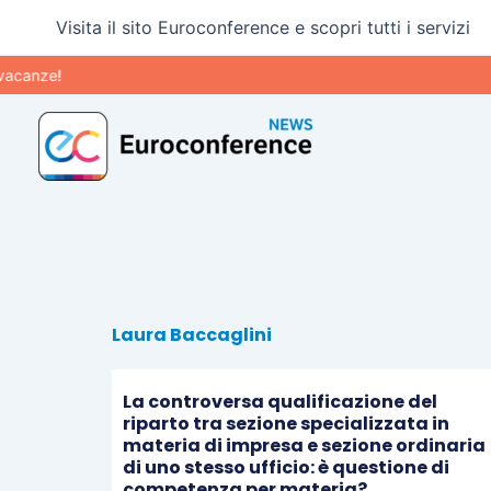
Vai
Visita il sito Euroconference e scopri tutti i servizi
al
contenuto
acanze!
Laura Baccaglini
La controversa qualificazione del
riparto tra sezione specializzata in
materia di impresa e sezione ordinaria
di uno stesso ufficio: è questione di
competenza per materia?