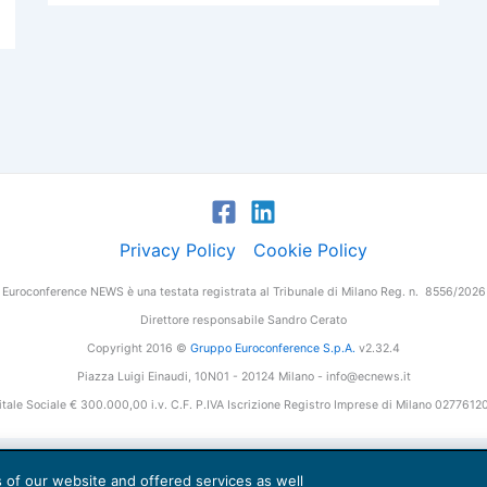
Privacy Policy
Cookie Policy
Euroconference NEWS è una testata registrata al Tribunale di Milano Reg. n. 8556/2026
Direttore responsabile Sandro Cerato
Copyright 2016 ©
Gruppo Euroconference S.p.A.
v2.32.4
Piazza Luigi Einaudi, 10N01 - 20124 Milano - info@ecnews.it
tale Sociale € 300.000,00 i.v. C.F. P.IVA Iscrizione Registro Imprese di Milano 027761
es of our website and offered services as well