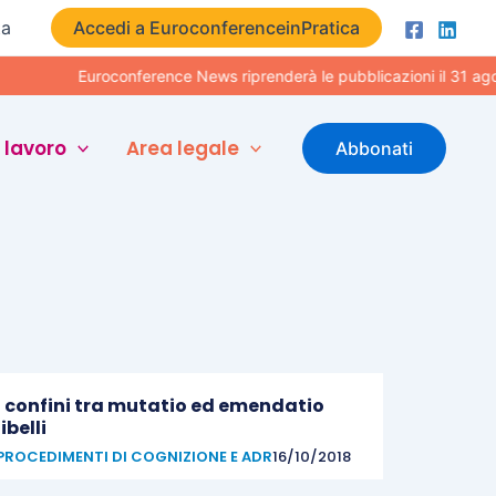
ta
Accedi a EuroconferenceinPratica
Euroconference News riprenderà le pubblicazioni il 31 agos
 lavoro
Area legale
Abbonati
I confini tra mutatio ed emendatio
libelli
PROCEDIMENTI DI COGNIZIONE E ADR
16/10/2018