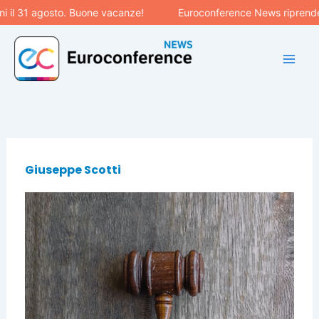
Vai
 il 31 agosto. Buone vacanze!
Euroconference News riprenderà
al
contenuto
Giuseppe Scotti