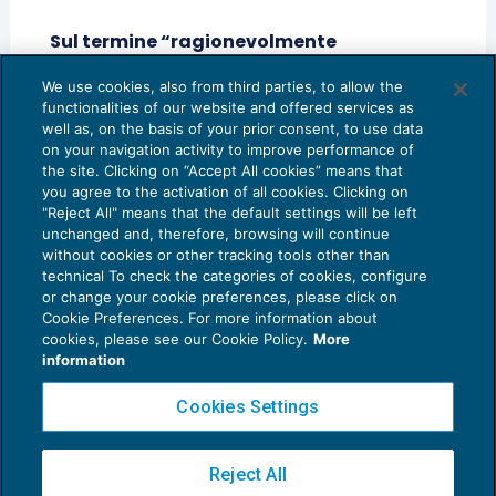
Sul termine “ragionevolmente
contenuto” entro il quale dovrebbe
essere ripresa la procedura notificatoria
We use cookies, also from third parties, to allow the
functionalities of our website and offered services as
IMPUGNAZIONI
25/09/2018
well as, on the basis of your prior consent, to use data
on your navigation activity to improve performance of
the site. Clicking on “Accept All cookies” means that
you agree to the activation of all cookies. Clicking on
"Reject All" means that the default settings will be left
unchanged and, therefore, browsing will continue
without cookies or other tracking tools other than
technical To check the categories of cookies, configure
or change your cookie preferences, please click on
Cookie Preferences. For more information about
Privacy Policy
cookies, please see our Cookie Policy.
More
Cookie Policy
information
Euroconference NEWS è una testata registrata al Tribunale di Milano Reg. n. 8556/2026
Cookies Settings
Direttore responsabile Sandro Cerato
Copyright 2016 ©
Gruppo Euroconference S.p.A.
v2.32.4
Reject All
Piazza Luigi Einaudi, 10N01 - 20124 Milano - info@ecnews.it