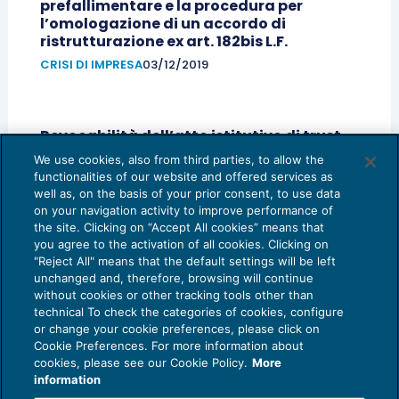
prefallimentare e la procedura per
l’omologazione di un accordo di
ristrutturazione ex art. 182bis L.F.
CRISI DI IMPRESA
03/12/2019
Revocabilità dell’atto istitutivo di trust
CRISI DI IMPRESA
17/09/2019
We use cookies, also from third parties, to allow the
functionalities of our website and offered services as
1
2
well as, on the basis of your prior consent, to use data
on your navigation activity to improve performance of
the site. Clicking on “Accept All cookies” means that
you agree to the activation of all cookies. Clicking on
"Reject All" means that the default settings will be left
unchanged and, therefore, browsing will continue
without cookies or other tracking tools other than
technical To check the categories of cookies, configure
or change your cookie preferences, please click on
Cookie Preferences. For more information about
Privacy Policy
cookies, please see our Cookie Policy.
More
Cookie Policy
information