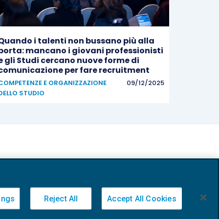
Quando i talenti non bussano più alla
porta: mancano i giovani professionisti
e gli Studi cercano nuove forme di
comunicazione per fare recruitment
COMPETENZE E ORGANIZZAZIONE
09/12/2025
DELLO STUDIO
ings
Reject All
Accept All Cookies