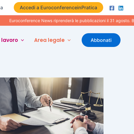
ta
Accedi a EuroconferenceinPratica
conference News riprenderà le pubblicazioni il 31 agosto. Buone va
 lavoro
Area legale
Abbonati