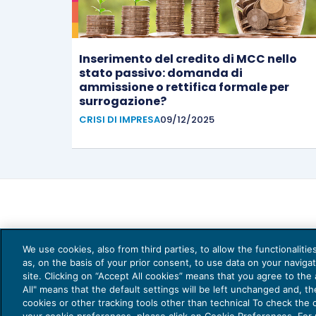
Inserimento del credito di MCC nello
stato passivo: domanda di
ammissione o rettifica formale per
surrogazione?
CRISI DI IMPRESA
09/12/2025
We use cookies, also from third parties, to allow the functionaliti
as, on the basis of your prior consent, to use data on your naviga
site. Clicking on “Accept All cookies” means that you agree to the a
All" means that the default settings will be left unchanged and, t
cookies or other tracking tools other than technical To check the