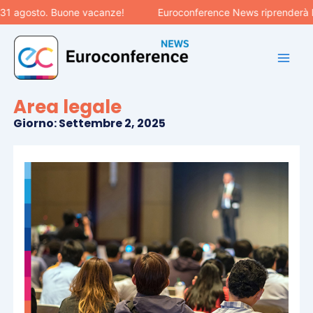
Vai
osto. Buone vacanze!
Euroconference News riprenderà le pubbl
al
contenuto
Area legale
Giorno: Settembre 2, 2025
Pagina
Pagina