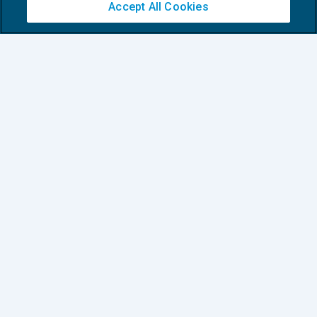
Accept All Cookies
Euroconference e Giappichelli insieme per
una formazione d’eccellenza
OPINIONI E ISTITUZIONI
02/09/2025