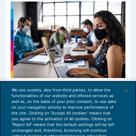
Quote rosa e toghe, il gap è sempre
We use cookies, also from third parties, to allow the
troppo
functionalities of our website and offered services as
COMPETENZE E ORGANIZZAZIONE DELLO
26/11/2024
well as, on the basis of your prior consent, to use data
STUDIO
on your navigation activity to improve performance of
the site. Clicking on “Accept All cookies” means that
you agree to the activation of all cookies. Clicking on
"Reject All" means that the default settings will be left
unchanged and, therefore, browsing will continue