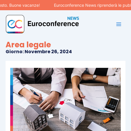
Vai
. Buone vacanze!
Euroconference News riprenderà le pubblicaz
al
contenuto
Area legale
Giorno: Novembre 26, 2024