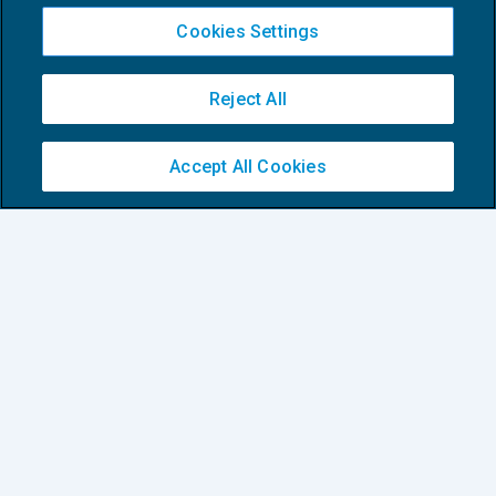
Cookies Settings
Reject All
Accept All Cookies
Politiche DE&I (“diversity, equity,
inclusion”) in Studio
COMPETENZE E ORGANIZZAZIONE DELLO
04/06/2024
STUDIO