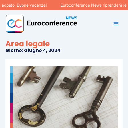
Vai
sto. Buone vacanze!
Euroconference News riprenderà le pubbli
al
contenuto
Area legale
Giorno: Giugno 4, 2024