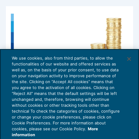
We use cookies, also from third parties, to allow the
functionalities of our website and offered services as
well as, on the basis of your prior consent, to use data
on your navigation activity to improve performance of
the site. Clicking on “Accept All cookies” means that
you agree to the activation of all cookies. Clicking on
"Reject All" means that the default settings will be left
unchanged and, therefore, browsing will continue
Usura bancaria: brevi note sul worst case
without cookies or other tracking tools other than
DIRITTO BANCARIO
04/06/2024
technical To check the categories of cookies, configure
or change your cookie preferences, please click on
Cookie Preferences. For more information about
cookies, please see our Cookie Policy.
More
information