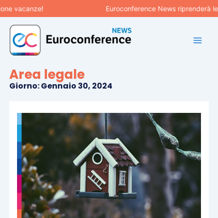
Vai
canze!
Euroconference News riprenderà le pubblic
al
contenuto
Area legale
Giorno: Gennaio 30, 2024