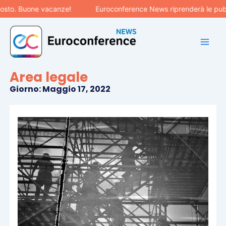
Vai
Buone vacanze!
Euroconference News riprenderà le pubblicazio
al
contenuto
Area legale
Giorno: Maggio 17, 2022