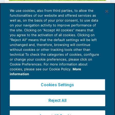
Greenwashing: nuove opportunità di
We use cookies, also from third parties, to allow the
business
functionalities of our website and offered services as
COMPETENZE E ORGANIZZAZIONE DELLO
17/05/2022
well as, on the basis of your prior consent, to use data
STUDIO
on your navigation activity to improve performance of
the site. Clicking on “Accept All cookies” means that
you agree to the activation of all cookies. Clicking on
"Reject All" means that the default settings will be left
unchanged and, therefore, browsing will continue
without cookies or other tracking tools other than
technical To check the categories of cookies, configure
or change your cookie preferences, please click on
Cookie Preferences. For more information about
Privacy Policy
cookies, please see our Cookie Policy.
More
Cookie Policy
information
Euroconference NEWS è una testata registrata al Tribunale di Milano Reg. n. 8556/2026
Cookies Settings
Direttore responsabile Sandro Cerato
Copyright 2016 ©
Gruppo Euroconference S.p.A.
v2.32.2
Reject All
Piazza Luigi Einaudi, 10N01 - 20124 Milano - info@ecnews.it
Capitale Sociale € 300.000,00 i.v. C.F. P.IVA Iscrizione Registro Imprese di Milano