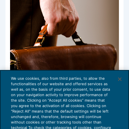
We use cookies, also from third parties, to allow the
Mansioni e scelte imprenditoriali
functionalities of our website and offered services as
DIRITTO DEL LAVORO
21/01/2020
well as, on the basis of your prior consent, to use data
on your navigation activity to improve performance of
the site. Clicking on “Accept All cookies” means that
you agree to the activation of all cookies. Clicking on
"Reject All" means that the default settings will be left
1
2
unchanged and, therefore, browsing will continue
without cookies or other tracking tools other than
technical To check the categories of cookies, configure