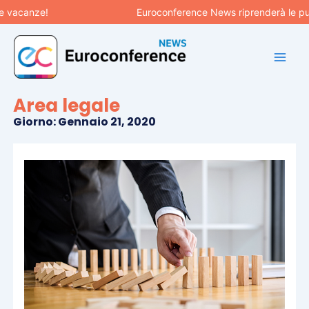
Vai
!
Euroconference News riprenderà le pubblicazion
al
contenuto
Area legale
Giorno: Gennaio 21, 2020
Pagina
Pagina