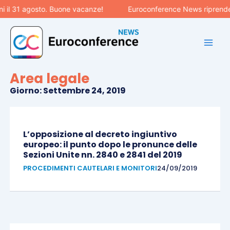
Vai
il 31 agosto. Buone vacanze!
Euroconference News riprenderà 
al
contenuto
Area legale
Giorno: Settembre 24, 2019
Pagina
Pagina
L’opposizione al decreto ingiuntivo
europeo: il punto dopo le pronunce delle
Sezioni Unite nn. 2840 e 2841 del 2019
PROCEDIMENTI CAUTELARI E MONITORI
24/09/2019