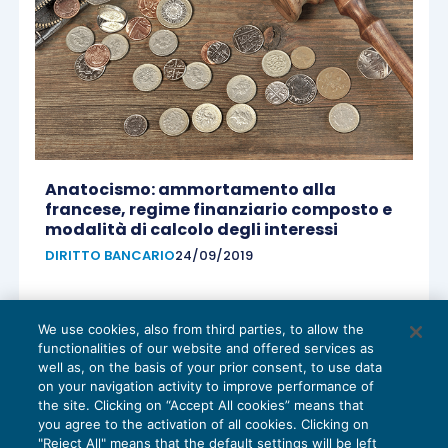
Anatocismo: ammortamento alla
francese, regime finanziario composto e
modalità di calcolo degli interessi
DIRITTO BANCARIO
24/09/2019
We use cookies, also from third parties, to allow the
functionalities of our website and offered services as
well as, on the basis of your prior consent, to use data
on your navigation activity to improve performance of
the site. Clicking on “Accept All cookies” means that
I requisiti di validità del verbale di
you agree to the activation of all cookies. Clicking on
conciliazione
"Reject All" means that the default settings will be left