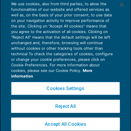
We use cookies, also from third parties, to allow the
L’efficacia delle sentenze «a contenuto
functionalities of our website and offered services as
processuale»
well as, on the basis of your prior consent, to use data
PROCEDIMENTI DI COGNIZIONE E ADR
03/05/2017
on your navigation activity to improve performance of
the site. Clicking on “Accept All cookies” means that
you agree to the activation of all cookies. Clicking on
"Reject All" means that the default settings will be left
unchanged and, therefore, browsing will continue
without cookies or other tracking tools other than
technical To check the categories of cookies, configure
or change your cookie preferences, please click on
Cookie Preferences. For more information about
Privacy Policy
cookies, please see our Cookie Policy.
More
Cookie Policy
information
Euroconference NEWS è una testata registrata al Tribunale di Milano Reg. n. 8556/2026
Cookies Settings
Direttore responsabile Sandro Cerato
Copyright 2016 ©
Gruppo Euroconference S.p.A.
v2.32.4
Reject All
Piazza Luigi Einaudi, 10N01 - 20124 Milano - info@ecnews.it
Capitale Sociale € 300.000,00 i.v. C.F. P.IVA Iscrizione Registro Imprese di Milano
Accept All Cookies
02776120236