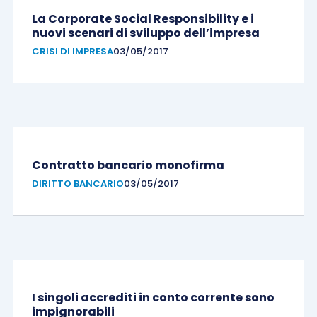
La Corporate Social Responsibility e i
nuovi scenari di sviluppo dell’impresa
CRISI DI IMPRESA
03/05/2017
Contratto bancario monofirma
DIRITTO BANCARIO
03/05/2017
I singoli accrediti in conto corrente sono
impignorabili