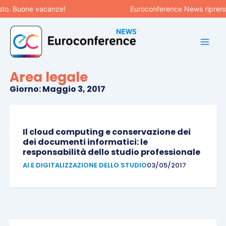
Vai
to. Buone vacanze!
Euroconference News riprender
al
contenuto
Area legale
Giorno: Maggio 3, 2017
Il cloud computing e conservazione dei
dei documenti informatici: le
responsabilità dello studio professionale
AI E DIGITALIZZAZIONE DELLO STUDIO
03/05/2017