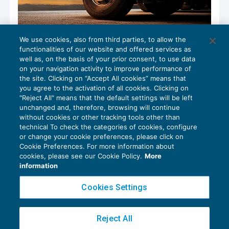
We use cookies, also from third parties, to allow the
Recepite le novità in materia di distacco
functionalities of our website and offered services as
nel trasporto su strada
well as, on the basis of your prior consent, to use data
NEWS DEL GIORNO
23/03/2023
on your navigation activity to improve performance of
the site. Clicking on “Accept All cookies” means that
you agree to the activation of all cookies. Clicking on
"Reject All" means that the default settings will be left
unchanged and, therefore, browsing will continue
without cookies or other tracking tools other than
technical To check the categories of cookies, configure
or change your cookie preferences, please click on
Cookie Preferences. For more information about
Privacy Policy
cookies, please see our Cookie Policy.
More
Cookie Policy
information
Euroconference NEWS è una testata registrata al Tribunale di Milano Reg. n. 8556/2026
Cookies Settings
Direttore responsabile Sandro Cerato
Copyright 2016 ©
Gruppo Euroconference S.p.A.
v2.32.4
Reject All
Piazza Luigi Einaudi, 10N01 - 20124 Milano - info@ecnews.it