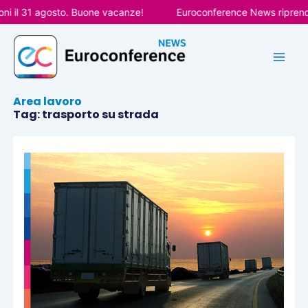
Vai
i il 31 agosto. Buone vacanze!
Euroconference News riprenderà
al
contenuto
Area lavoro
Tag: trasporto su strada