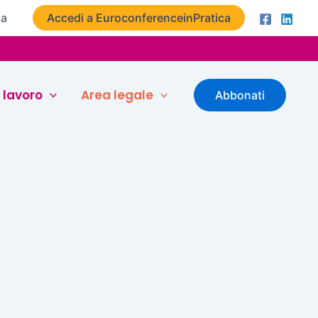
ta
Accedi a EuroconferenceinPratica
 lavoro
Area legale
Abbonati