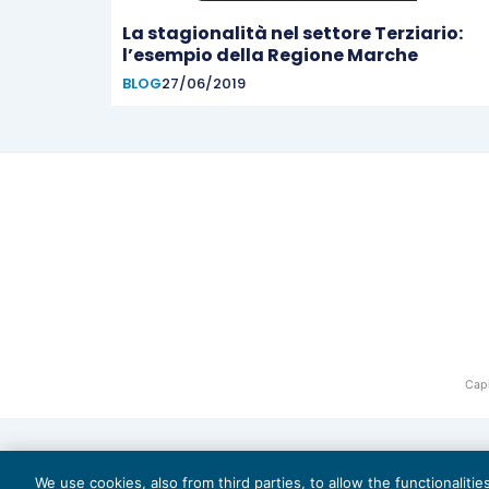
La stagionalità nel settore Terziario:
l’esempio della Regione Marche
BLOG
27/06/2019
Capi
We use cookies, also from third parties, to allow the functionaliti