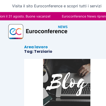
Vai
Visita il sito Euroconference e scopri tutti i servizi
al
contenuto
i il 31 agosto. Buone vacanze!
Euroconference News riprender
Area lavoro
Tag: Terziario