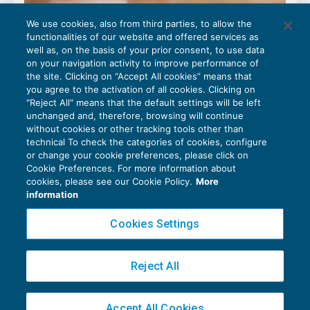
We use cookies, also from third parties, to allow the
Termini per il deposito del ricorso di
functionalities of our website and offered services as
impugnativa del licenziamento
well as, on the basis of your prior consent, to use data
NEWS DEL GIORNO
20/06/2018
on your navigation activity to improve performance of
the site. Clicking on “Accept All cookies” means that
you agree to the activation of all cookies. Clicking on
"Reject All" means that the default settings will be left
unchanged and, therefore, browsing will continue
without cookies or other tracking tools other than
technical To check the categories of cookies, configure
or change your cookie preferences, please click on
Cookie Preferences. For more information about
Privacy Policy
cookies, please see our Cookie Policy.
More
Cookie Policy
information
Euroconference NEWS è una testata registrata al Tribunale di Milano Reg. n. 8556/2026
Cookies Settings
Direttore responsabile Sandro Cerato
Copyright 2016 ©
Gruppo Euroconference S.p.A.
v2.32.1
Reject All
Piazza Luigi Einaudi, 10N01 - 20124 Milano - info@ecnews.it
Capitale Sociale € 300.000,00 i.v. C.F. P.IVA Iscrizione Registro Imprese di Milano
Accept All Cookies
02776120236