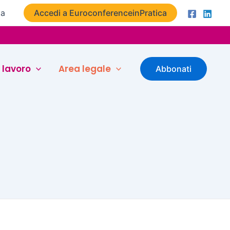
ta
Accedi a EuroconferenceinPratica
 lavoro
Area legale
Abbonati