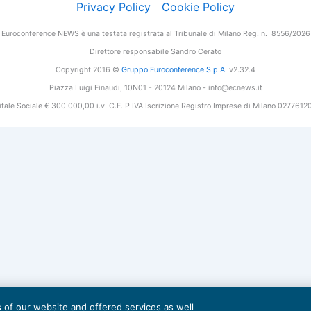
Privacy Policy
Cookie Policy
Euroconference NEWS è una testata registrata al Tribunale di Milano Reg. n. 8556/2026
Direttore responsabile Sandro Cerato
Copyright 2016 ©
Gruppo Euroconference S.p.A.
v2.32.4
Piazza Luigi Einaudi, 10N01 - 20124 Milano - info@ecnews.it
tale Sociale € 300.000,00 i.v. C.F. P.IVA Iscrizione Registro Imprese di Milano 027761
es of our website and offered services as well