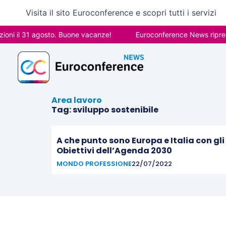
Vai
Visita il sito Euroconference e scopri tutti i servizi
al
contenuto
oni il 31 agosto. Buone vacanze!
Euroconference News riprende
Area lavoro
Tag: sviluppo sostenibile
A che punto sono Europa e Italia con gli
Obiettivi dell’Agenda 2030
MONDO PROFESSIONE
22/07/2022