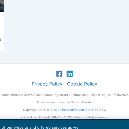
5
Privacy Policy
Cookie Policy
Euroconference NEWS è una testata registrata al Tribunale di Milano Reg. n. 8556/2026
Direttore responsabile Sandro Cerato
Copyright 2016 ©
Gruppo Euroconference S.p.A.
v2.32.3
Piazza Luigi Einaudi, 10N01 - 20124 Milano - info@ecnews.it
tale Sociale € 300.000,00 i.v. C.F. P.IVA Iscrizione Registro Imprese di Milano 027761
es of our website and offered services as well