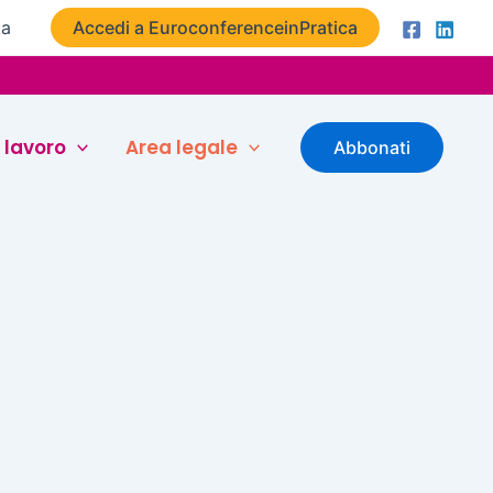
ta
Accedi a EuroconferenceinPratica
 lavoro
Area legale
Abbonati