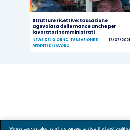
Strutture ricettive: tassazione
agevolata delle mance anche per
lavoratori somministrati
NEWS DEL GIORNO
,
TASSAZIONE E
18/07/202
REDDITI DI LAVORO
Capi
We use cookies, also from third parties, to allow the functionaliti