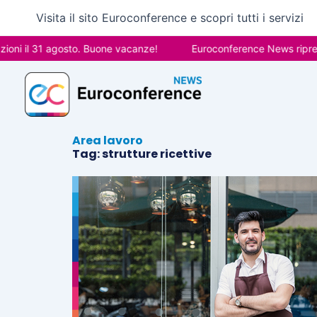
Vai
Visita il sito Euroconference e scopri tutti i servizi
al
contenuto
ni il 31 agosto. Buone vacanze!
Euroconference News riprende
Area lavoro
Tag: strutture ricettive