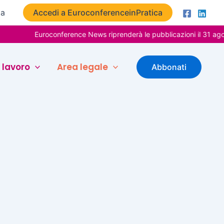
ta
Accedi a EuroconferenceinPratica
Euroconference News riprenderà le pubblicazioni il 31 agos
 lavoro
Area legale
Abbonati