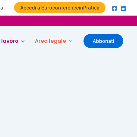
ta
Accedi a EuroconferenceinPratica
 lavoro
Area legale
Abbonati