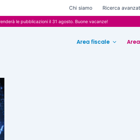
Chi siamo
Ricerca avanza
derà le pubblicazioni il 31 agosto. Buone vacanze!
Area fiscale
Area