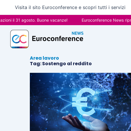
Vai
Visita il sito Euroconference e scopri tutti i servizi
al
contenuto
ioni il 31 agosto. Buone vacanze!
Euroconference News ripren
Area lavoro
Tag: Sostengo al reddito