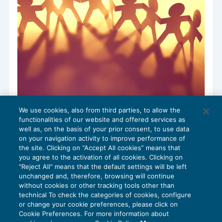
We use cookies, also from third parties, to allow the
Crollo ponte Morandi di Genova: le misure
functionalities of our website and offered services as
di sostegno ai lavoratori
well as, on the basis of your prior consent, to use data
NEWS DEL GIORNO
08/03/2019
on your navigation activity to improve performance of
the site. Clicking on “Accept All cookies” means that
you agree to the activation of all cookies. Clicking on
"Reject All" means that the default settings will be left
unchanged and, therefore, browsing will continue
without cookies or other tracking tools other than
technical To check the categories of cookies, configure
or change your cookie preferences, please click on
Cookie Preferences. For more information about
Privacy Policy