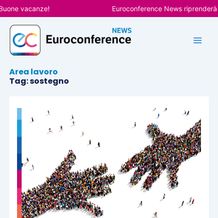
Vai
one vacanze!
Euroconference News riprenderà le pu
al
contenuto
Area lavoro
Tag: sostegno