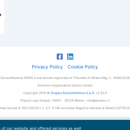
e
Privacy Policy
Cookie Policy
Euroconference NEWS è una testata registrata al Tribunale di Milano Reg. n. 8556/2026
Direttore responsabile Sandro Cerato
Copyright 2016 ©
Gruppo Euroconference S.p.A.
v2.32.4
Piazza Luigi Einaudi, 10N01 - 20124 Milano - info@ecnews.it
tale Sociale € 300.000,00 i.v. C.F. P.IVA Iscrizione Registro Imprese di Milano 027761
es of our website and offered services as well