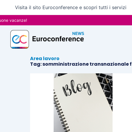
Vai
Visita il sito Euroconference e scopri tutti i servizi
al
contenuto
one vacanze!
Area lavoro
Tag: somministrazione transnazionale 