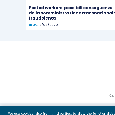
Posted workers: possibili conseguenze
della somministrazione transnazional
fraudolenta
BLOG
19/03/2020
Capi
We use cookies, also from third parties, to allow the functionaliti