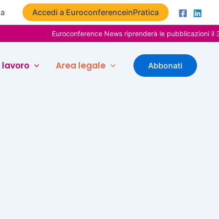
ta
Accedi a EuroconferenceinPratica
Euroconference News riprenderà le pubblicazioni il 31
 lavoro
Area legale
Abbonati