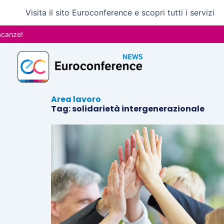
Vai
Visita il sito Euroconference e scopri tutti i servizi
al
contenuto
anze!
Area lavoro
Tag: solidarietà intergenerazionale