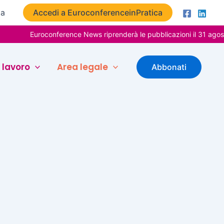
ta
Accedi a EuroconferenceinPratica
Euroconference News riprenderà le pubblicazioni il 31 agosto
 lavoro
Area legale
Abbonati