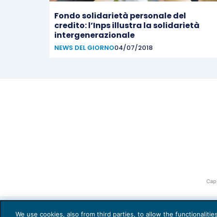
Fondo solidarietà personale del
credito: l’Inps illustra la solidarietà
intergenerazionale
NEWS DEL GIORNO
04/07/2018
Capi
We use cookies, also from third parties, to allow the functionaliti