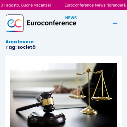
Vai
31 agosto. Buone vacanze!
Euroconference News riprenderà le 
al
contenuto
Area lavoro
Tag: società