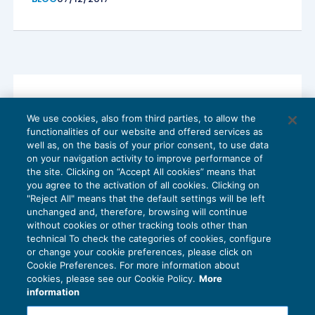
Il compenso dell’amministratore può
We use cookies, also from third parties, to allow the
essere espropriato per intero: giustizia è
functionalities of our website and offered services as
(s)fatta?
well as, on the basis of your prior consent, to use data
SPECIALI DELLA SETTIMANA
29/03/2017
on your navigation activity to improve performance of
the site. Clicking on “Accept All cookies” means that
you agree to the activation of all cookies. Clicking on
"Reject All" means that the default settings will be left
unchanged and, therefore, browsing will continue
without cookies or other tracking tools other than
technical To check the categories of cookies, configure
or change your cookie preferences, please click on
Cookie Preferences. For more information about
Privacy Policy
cookies, please see our Cookie Policy.
More
Cookie Policy
information
Euroconference NEWS è una testata registrata al Tribunale di Milano Reg. n. 8556/2026