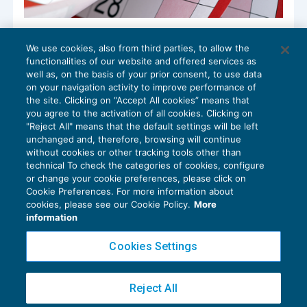
Sisma centro Italia: prorogata la
We use cookies, also from third parties, to allow the
sospensione dei versamenti Inail
functionalities of our website and offered services as
NEWS DEL GIORNO
27/06/2019
well as, on the basis of your prior consent, to use data
on your navigation activity to improve performance of
the site. Clicking on “Accept All cookies” means that
you agree to the activation of all cookies. Clicking on
"Reject All" means that the default settings will be left
1
2
3
…
7
unchanged and, therefore, browsing will continue
without cookies or other tracking tools other than
technical To check the categories of cookies, configure
or change your cookie preferences, please click on
Cookie Preferences. For more information about
Privacy Policy
cookies, please see our Cookie Policy.
More
Cookie Policy
information
Euroconference NEWS è una testata registrata al Tribunale di Milano Reg. n. 8556/2026
Cookies Settings
Direttore responsabile Sandro Cerato
Copyright 2016 ©
Gruppo Euroconference S.p.A.
v2.32.4
Reject All
Piazza Luigi Einaudi, 10N01 - 20124 Milano - info@ecnews.it