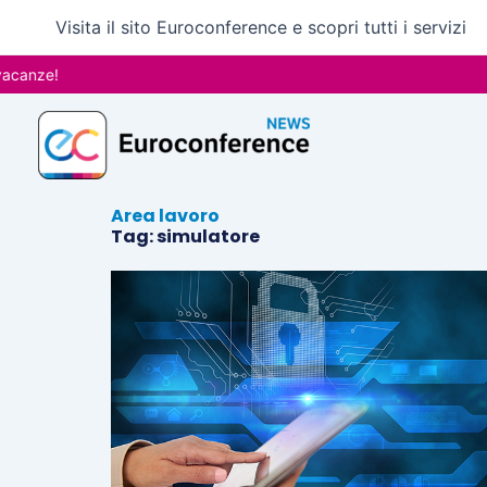
Vai
Visita il sito Euroconference e scopri tutti i servizi
al
contenuto
canze!
Area lavoro
Tag: simulatore