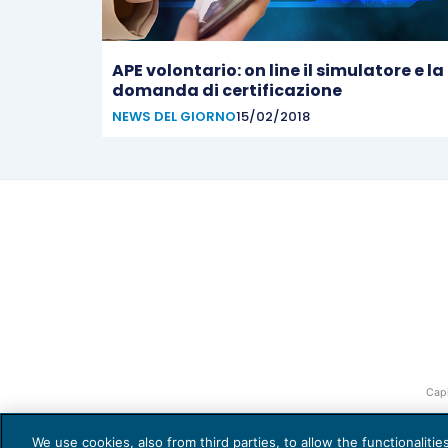
APE volontario: on line il simulatore e la
domanda di certificazione
NEWS DEL GIORNO
15/02/2018
Capi
We use cookies, also from third parties, to allow the functionaliti