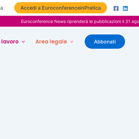
ta
Accedi a EuroconferenceinPratica
Euroconference News riprenderà le pubblicazioni il 31 agos
 lavoro
Area legale
Abbonati