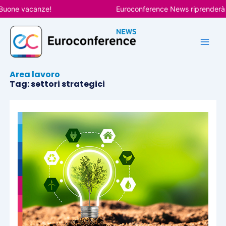
Vai
ne vacanze!
Euroconference News riprenderà le pu
al
contenuto
Area lavoro
Tag: settori strategici