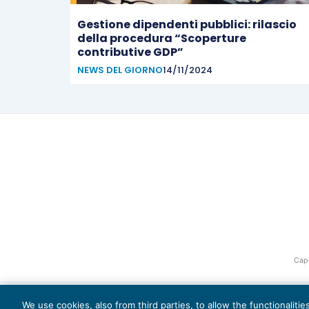
Gestione dipendenti pubblici: rilascio
della procedura “Scoperture
contributive GDP”
NEWS DEL GIORNO
14/11/2024
Capi
We use cookies, also from third parties, to allow the functionaliti