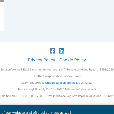
Privacy Policy
Cookie Policy
Euroconference NEWS è una testata registrata al Tribunale di Milano Reg. n. 8556/2026
Direttore responsabile Sandro Cerato
Copyright 2016 ©
Gruppo Euroconference S.p.A.
v2.32.1
Piazza Luigi Einaudi, 10N01 - 20124 Milano - info@ecnews.it
tale Sociale € 300.000,00 i.v. C.F. P.IVA Iscrizione Registro Imprese di Milano 027761
es of our website and offered services as well