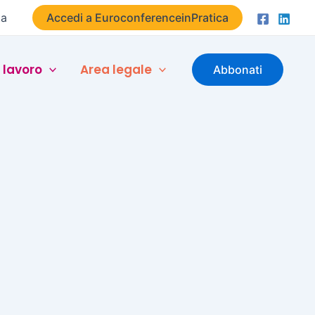
ta
Accedi a EuroconferenceinPratica
 lavoro
Area legale
Abbonati