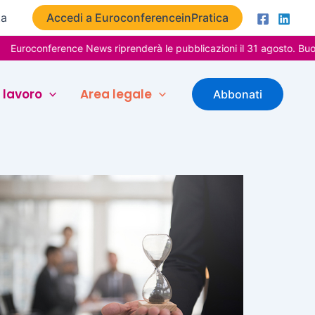
ta
Accedi a EuroconferenceinPratica
nference News riprenderà le pubblicazioni il 31 agosto. Buone vacan
 lavoro
Area legale
Abbonati