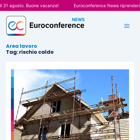
Vai
31 agosto. Buone vacanze!
Euroconference News riprenderà le 
al
contenuto
Area lavoro
Tag: rischio caldo