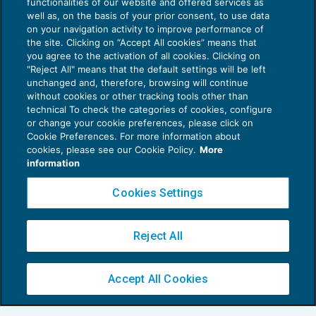
functionalities of our website and offered services as
well as, on the basis of your prior consent, to use data
on your navigation activity to improve performance of
the site. Clicking on “Accept All cookies” means that
you agree to the activation of all cookies. Clicking on
"Reject All" means that the default settings will be left
unchanged and, therefore, browsing will continue
without cookies or other tracking tools other than
technical To check the categories of cookies, configure
Lavoratori italiani all’estero: in G.U. le
or change your cookie preferences, please click on
retribuzioni convenzionali 2021
Cookie Preferences. For more information about
cookies, please see our Cookie Policy.
More
NEWS DEL GIORNO
09/04/2021
information
Cookies Settings
Reject All
Accept All Cookies