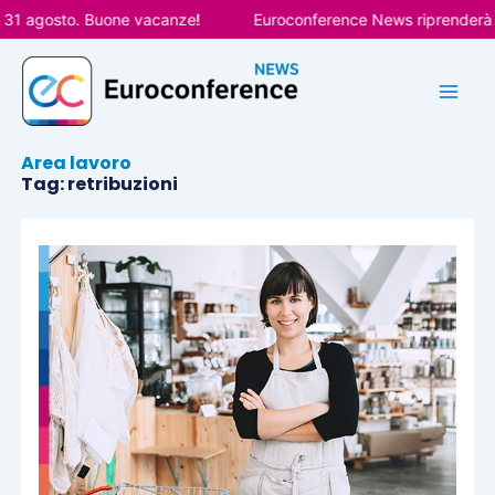
Vai
gosto. Buone vacanze!
Euroconference News riprenderà le pubb
al
contenuto
Area lavoro
Tag: retribuzioni
Pagina
Pagina
Pagina