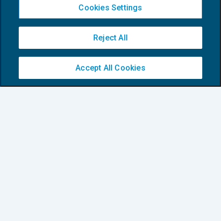
Cookies Settings
Reddito di emergenza: aperta la
procedura di trasmissione delle
domande
Reject All
NEWS DEL GIORNO
26/05/2020
Accept All Cookies
Privacy Policy
Cookie Policy
Euroconference NEWS è una testata registrata al Tribunale di Milano Reg. n. 8556/2026
Direttore responsabile Sandro Cerato
Copyright 2016 ©
Gruppo Euroconference S.p.A.
v2.32.3
Piazza Luigi Einaudi, 10N01 - 20124 Milano - info@ecnews.it
Capitale Sociale € 300.000,00 i.v. C.F. P.IVA Iscrizione Registro Imprese di Milano
02776120236