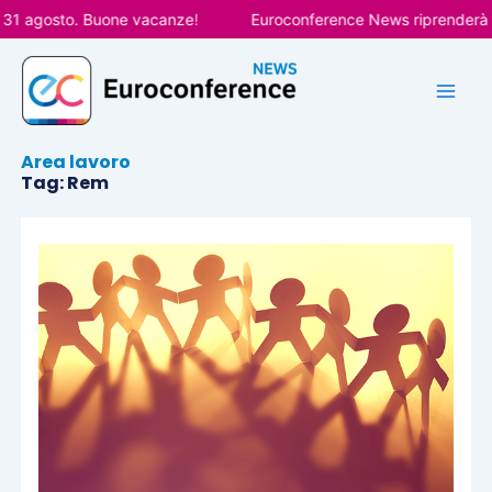
Vai
agosto. Buone vacanze!
Euroconference News riprenderà le pub
al
contenuto
Area lavoro
Tag: Rem