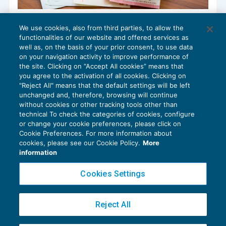
Reinserimento delle persone con
We use cookies, also from third parties, to allow the
disabilità da lavoro: rimborso della
functionalities of our website and offered services as
retribuzione
well as, on the basis of your prior consent, to use data
NEWS DEL GIORNO
31/07/2020
on your navigation activity to improve performance of
the site. Clicking on “Accept All cookies” means that
you agree to the activation of all cookies. Clicking on
"Reject All" means that the default settings will be left
unchanged and, therefore, browsing will continue
without cookies or other tracking tools other than
technical To check the categories of cookies, configure
or change your cookie preferences, please click on
Cookie Preferences. For more information about
Privacy Policy
cookies, please see our Cookie Policy.
More
Cookie Policy
information
Euroconference NEWS è una testata registrata al Tribunale di Milano Reg. n. 8556/2026
Cookies Settings
Direttore responsabile Sandro Cerato
Copyright 2016 ©
Gruppo Euroconference S.p.A.
v2.32.2
Reject All
Piazza Luigi Einaudi, 10N01 - 20124 Milano - info@ecnews.it
Capitale Sociale € 300.000,00 i.v. C.F. P.IVA Iscrizione Registro Imprese di Milano